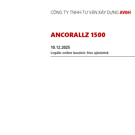
CÔNG TY TNHH TƯ VẤN XÂY DỰNG
AVĐH
ANCORALLZ 1500
10.12.2025
Legális online kaszinó: friss ajánlatok