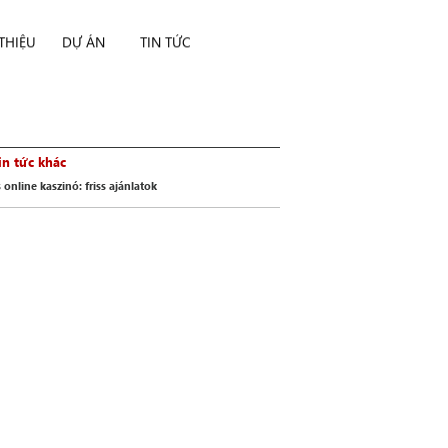
 THIỆU
DỰ ÁN
TIN TỨC
in tức khác
 online kaszinó: friss ajánlatok