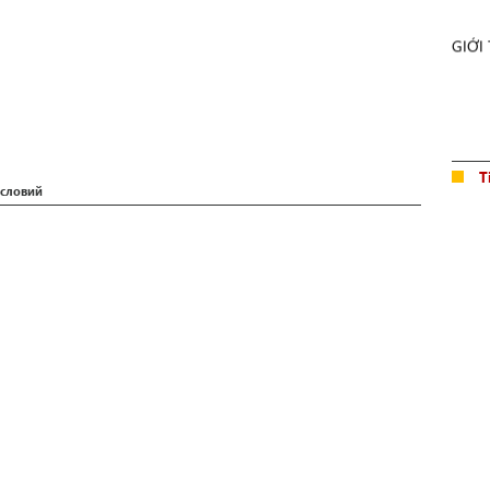
GIỚI
T
условий