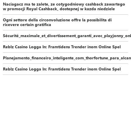
Naciagacz ma te zalete, ze cotygodniowy cashback zawartego
w promocji Royal Cashback, dostepnej w kazda niedziele
Ogni settore della circonvoluzione offre la possibilita di
ricevere certain gratifica
Sécurité_maximale_et_divertissement_garanti_avec_playjonny_onl
Reblz Casino Logga In: Framtidens Trender inom Online Spel
Planejamento_financeiro_inteligente_com_thorfortune_para_alcan
Reblz Casino Logga In: Framtidens Trender inom Online Spel