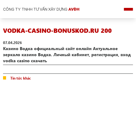
CÔNG TY TNHH TƯ VẤN XÂY DỰNG
AVĐH
VODKA-CASINO-BONUSKOD.RU 200
07.04.2026
Казино Водка официальный сайт онлайн Актуальное
зеркало казино Водка. Личный кабинет, регистрация, вход
vodka casino скачать
Tin tức khác