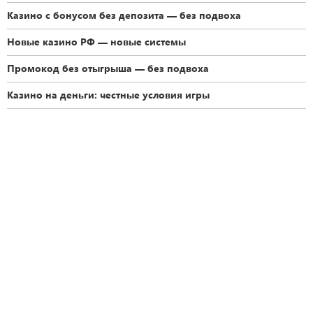
Казино с бонусом без депозита — без подвоха
Новые казино РФ — новые системы
Промокод без отыгрыша — без подвоха
Казино на деньги: честные условия игры