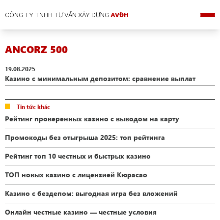
CÔNG TY TNHH TƯ VẤN XÂY DỰNG
AVĐH
ANCORZ 500
19.08.2025
Казино с минимальным депозитом: сравнение выплат
Tin tức khác
Рейтинг проверенных казино с выводом на карту
Промокоды без отыгрыша 2025: топ рейтинга
Рейтинг топ 10 честных и быстрых казино
ТОП новых казино с лицензией Кюрасао
Казино с бездепом: выгодная игра без вложений
Онлайн честные казино — честные условия