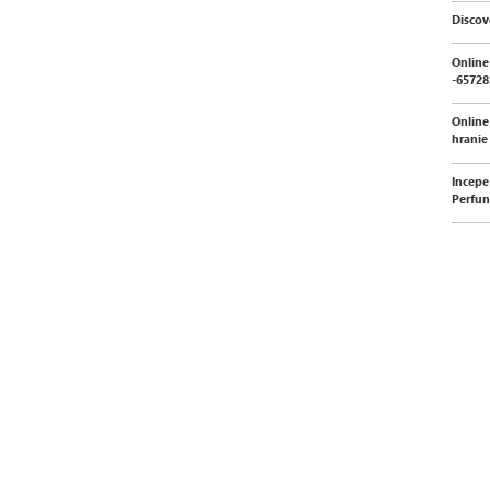
Discov
Online
-65728
Online
hranie
Incepe
Perfun