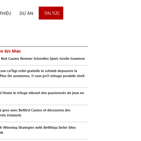
 THIỆU
DỰ ÁN
TIN TỨC
in tức khác
 Red Casino Review: Schnelles Spiel, Große Gewinne
cum ca?tigi rotiri gratuite in schimb depunere la
iPlus De asemenea, ?i cum po?i retrage posibile shell
l Home le refuge vibrant des passionnés de jeux en
 gros avec Betfirst Casino et découvrez des
nts éclatants
h Winning Strategies with BetNinja Sister Sites
rk