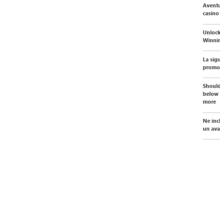
Aventu
casino
Unlock
Winnin
La sig
promoc
Should
below 
more
Ne inch
un ava