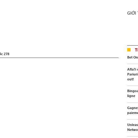
GIỚI
T
йс 278
Bet On
Afla?i 
Pariur
out!
Bingoa
ligne
Gagnez
paieme
Unleas
Netwo