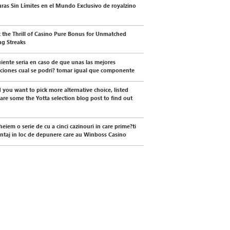
ras Sin Límites en el Mundo Exclusivo de royalzino
 the Thrill of Casino Pure Bonus for Unmatched
g Streaks
uiente seria en caso de que unas las mejores
iones cual se podri? tomar igual que componente
 you want to pick more alternative choice, listed
are some the Yotta selection blog post to find out
eiem o serie de cu a cinci cazinouri in care prime?ti
ntaj in loc de depunere care au Winboss Casino