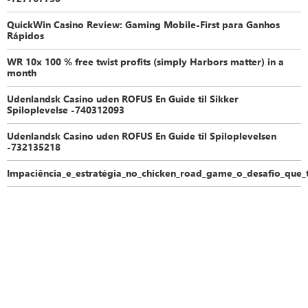
QuickWin Casino Review: Gaming Mobile‑First para Ganhos
Rápidos
WR 10x 100 % free twist profits (simply Harbors matter) in a
month
Udenlandsk Casino uden ROFUS En Guide til Sikker
Spiloplevelse -740312093
Udenlandsk Casino uden ROFUS En Guide til Spiloplevelsen
-732135218
Impaciência_e_estratégia_no_chicken_road_game_o_desafio_que_t