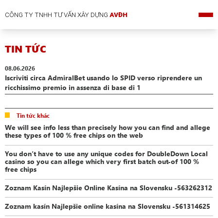
CÔNG TY TNHH TƯ VẤN XÂY DỰNG
AVĐH
TIN TỨC
08.06.2026
Iscriviti circa AdmiralBet usando lo SPID verso riprendere un
ricchissimo premio in assenza di base di 1
Tin tức khác
We will see info less than precisely how you can find and allege
these types of 100 % free chips on the web
You don’t have to use any unique codes for DoubleDown Local
casino so you can allege which very first batch out-of 100 %
free chips
Zoznam Kasín Najlepšie Online Kasína na Slovensku -563262312
Zoznam kasín Najlepšie online kasína na Slovensku -561314625