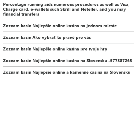
Percentage running aids numerous procedures as well as Visa,
Charge card, e-wallets such Skrill and Neteller, and you may
financial transfers
Zoznam kasín Najlepšie online kasína na jednom mieste
Zoznam kasín Ako vybrať to pravé pre vás
Zoznam kasín Najlepšie online kasína pre tvoje hry
Zoznam kasín Najlepšie online kasína na Slovensku -577387265
Zoznam kasín Najlepšie online a kamenné casina na Slovensku