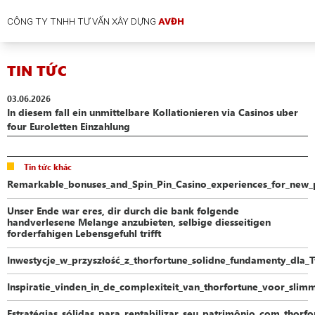
CÔNG TY TNHH TƯ VẤN XÂY DỰNG
AVĐH
TIN TỨC
03.06.2026
In diesem fall ein unmittelbare Kollationieren via Casinos uber
four Euroletten Einzahlung
Tin tức khác
Remarkable_bonuses_and_Spin_Pin_Casino_experiences_for_new_
Unser Ende war eres, dir durch die bank folgende
handverlesene Melange anzubieten, selbige diesseitigen
forderfahigen Lebensgefuhl trifft
Inwestycje_w_przyszłość_z_thorfortune_solidne_fundamenty_dla_
Inspiratie_vinden_in_de_complexiteit_van_thorfortune_voor_slim
Estratégias_sólidas_para_rentabilizar_seu_patrimônio_com_thorf