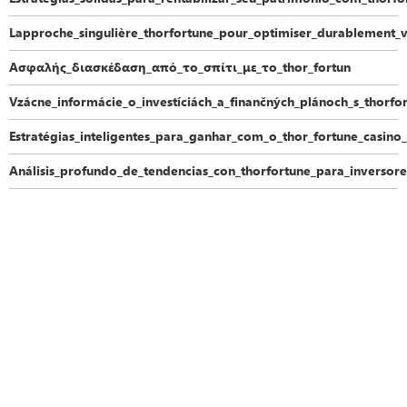
Lapproche_singulière_thorfortune_pour_optimiser_durablement_v
Ασφαλής_διασκέδαση_από_το_σπίτι_με_το_thor_fortun
Vzácne_informácie_o_investíciách_a_finančných_plánoch_s_thorfo
Estratégias_inteligentes_para_ganhar_com_o_thor_fortune_casino_
Análisis_profundo_de_tendencias_con_thorfortune_para_inversores