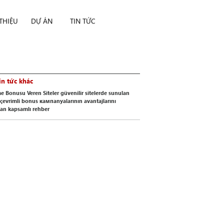
 THIỆU
DỰ ÁN
TIN TỨC
in tức khác
 Bonusu Veren Siteler güvenilir sitelerde sunulan
çevrimli bonus кампanyalarının avantajlarını
yan kapsamlı rehber