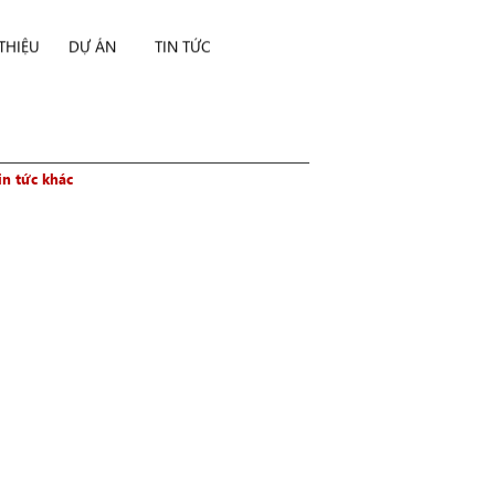
 THIỆU
DỰ ÁN
TIN TỨC
in tức khác