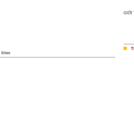
GIỚI
T
 Sites