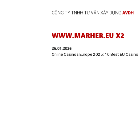
CÔNG TY TNHH TƯ VẤN XÂY DỰNG
AVĐH
WWW.MARHER.EU X2
26.01.2026
Online Casinos Europe 2025: 10 Best EU Casino