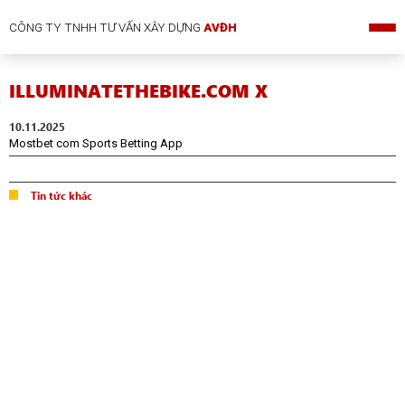
CÔNG TY TNHH TƯ VẤN XÂY DỰNG
AVĐH
ILLUMINATETHEBIKE.COM X
10.11.2025
‎Mostbet com Sports Betting App
Tin tức khác