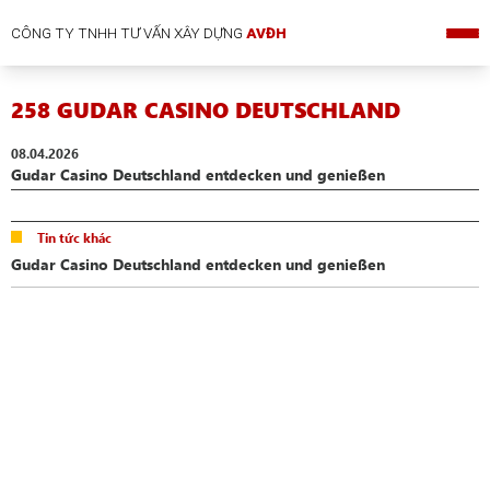
CÔNG TY TNHH TƯ VẤN XÂY DỰNG
AVĐH
258 GUDAR CASINO DEUTSCHLAND
08.04.2026
Gudar Casino Deutschland entdecken und genießen
Tin tức khác
Gudar Casino Deutschland entdecken und genießen