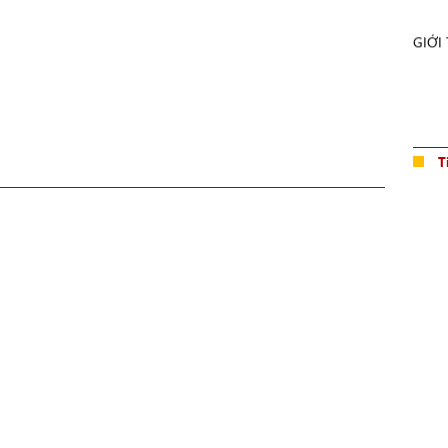
GIỚI
T