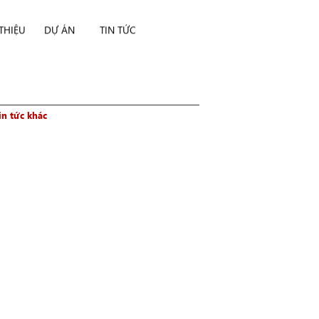
 THIỆU
DỰ ÁN
TIN TỨC
in tức khác