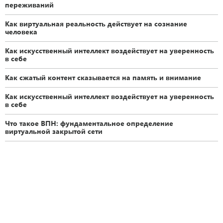
переживаний
Как виртуальная реальность действует на сознание
человека
Как искусственный интеллект воздействует на уверенность
в себе
Как сжатый контент сказывается на память и внимание
Как искусственный интеллект воздействует на уверенность
в себе
Что такое ВПН: фундаментальное определение
виртуальной закрытой сети