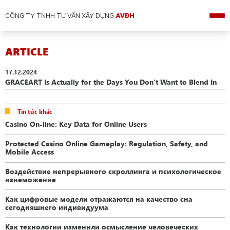
CÔNG TY TNHH TƯ VẤN XÂY DỰNG
AVĐH
ARTICLE
17.12.2024
GRACEART Is Actually for the Days You Don’t Want to Blend In
Tin tức khác
Casino On-line: Key Data for Online Users
Protected Casino Online Gameplay: Regulation, Safety, and
Mobile Access
Воздействие непрерывного скроллинга и психологическое
изнеможение
Как цифровые модели отражаются на качество сна
сегодняшнего индивидуума
Как технологии изменили осмысление человеческих