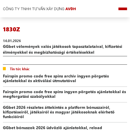
CÔNG TY TNHH TƯ VẤN XÂY DỰNG
AVĐH
1830Z
14.01.2026
GGbet vélemények valós játékosok tapasztalataival, kifizetési
élményekkel és megbízhatósági értékelésekkel
Tin tức khác
Fairspin promo code free spins archív ingyen pörgetés
ajánlatokkal és aktiválási útmutatóval
Fairspin promo code free spins ingyen pörgetés ajánlatokkal és
megforgatási szabályokkal
GGbet 2026 részletes áttekintés a platform bónuszairól,
kifizetéseiről, játékairól és magyar játékosoknak elérhető
funkcióiról
GGbet bónuszok 2026 üdvözlő ajánlatokkal, reload