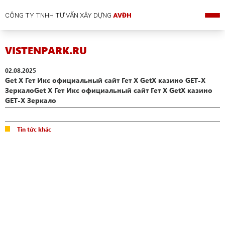
CÔNG TY TNHH TƯ VẤN XÂY DỰNG
AVĐH
VISTENPARK.RU
02.08.2025
Get X Гет Икс официальный сайт Гет Х GetX казино GET-X
ЗеркалоGet X Гет Икс официальный сайт Гет Х GetX казино
GET-X Зеркало
Tin tức khác