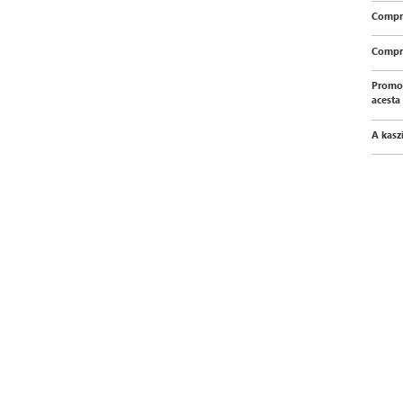
Compre
Compre
Promoț
acesta
A kasz