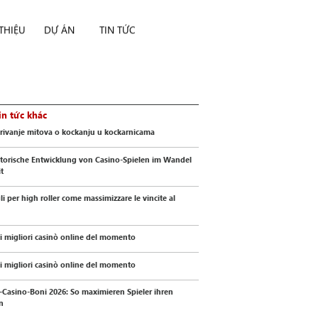
 THIỆU
DỰ ÁN
TIN TỨC
in tức khác
rivanje mitova o kockanju u kockarnicama
storische Entwicklung von Casino-Spielen im Wandel
t
li per high roller come massimizzare le vincite al
 i migliori casinò online del momento
 i migliori casinò online del momento
-Casino-Boni 2026: So maximieren Spieler ihren
n