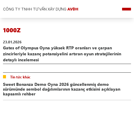
CÔNG TY TNHH TƯ VẤN XÂY DỰNG
AVĐH
1000Z
23.01.2026
Gates of Olympus Oyna yüksek RTP oranları ve çarpan
zincirleriyle kazanç potansiyelini artıran oyun stratejilerinin
detaylı incelemesi
Tin tức khác
Sweet Bonanza Demo Oyna 2026 güncellenmiş demo
sürümünde sembol dağılımlarının kazanç etkisini açıklayan
kapsamlı rehber