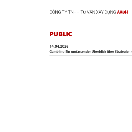
CÔNG TY TNHH TƯ VẤN XÂY DỰNG
AVĐH
PUBLIC
14.04.2026
Gambling Ein umfassender Überblick über Strategien 