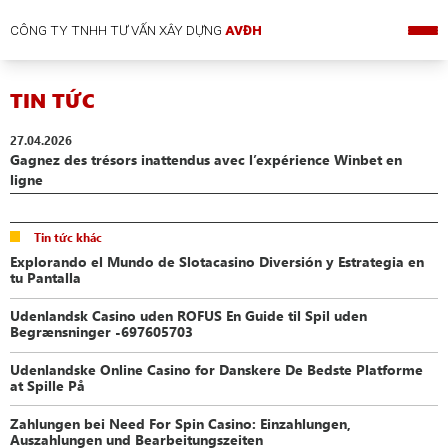
CÔNG TY TNHH TƯ VẤN XÂY DỰNG
AVĐH
TIN TỨC
27.04.2026
Gagnez des trésors inattendus avec l’expérience Winbet en
ligne
Tin tức khác
Explorando el Mundo de Slotacasino Diversión y Estrategia en
tu Pantalla
Udenlandsk Casino uden ROFUS En Guide til Spil uden
Begrænsninger -697605703
Udenlandske Online Casino for Danskere De Bedste Platforme
at Spille På
Zahlungen bei Need For Spin Casino: Einzahlungen,
Auszahlungen und Bearbeitungszeiten