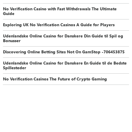
No Verification Casino with Fast Withdrawals The Ultimate
Guide
Exploring UK No Verification Casinos A Guide for Players
Udenlandske Online Casino for Danskere Din Guide til Spil og
Bonusser
Discovering Online Betting Sites Not On GamStop -706453875
Udenlandske Online Casino for Danskere En Guide til de Bedste
Spillesteder
No Verification Casinos The Future of Crypto Gaming