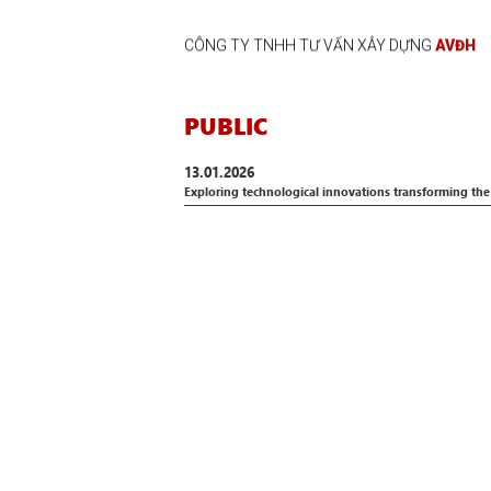
CÔNG TY TNHH TƯ VẤN XÂY DỰNG
AVĐH
PUBLIC
13.01.2026
Exploring technological innovations transforming th