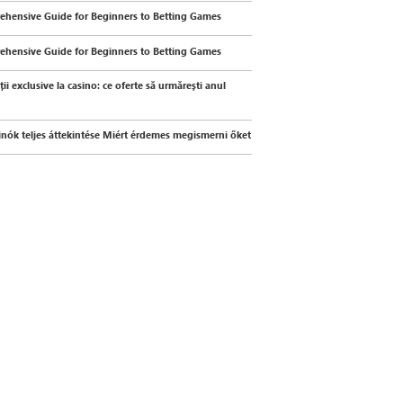
hensive Guide for Beginners to Betting Games
hensive Guide for Beginners to Betting Games
ii exclusive la casino: ce oferte să urmărești anul
inók teljes áttekintése Miért érdemes megismerni őket