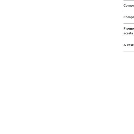
Compre
Compre
Promoț
acesta
A kasz