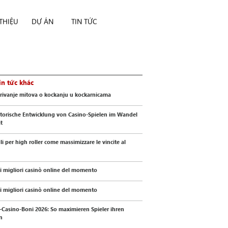
 THIỆU
DỰ ÁN
TIN TỨC
in tức khác
rivanje mitova o kockanju u kockarnicama
storische Entwicklung von Casino-Spielen im Wandel
t
li per high roller come massimizzare le vincite al
 i migliori casinò online del momento
 i migliori casinò online del momento
-Casino-Boni 2026: So maximieren Spieler ihren
n