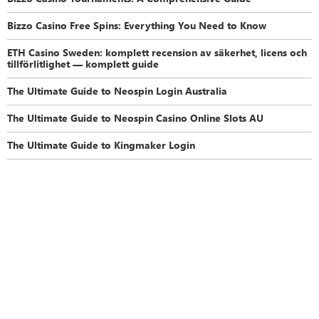
Bizzo Casino Free Spins: Everything You Need to Know
ETH Casino Sweden: komplett recension av säkerhet, licens och
tillförlitlighet — komplett guide
The Ultimate Guide to Neospin Login Australia
The Ultimate Guide to Neospin Casino Online Slots AU
The Ultimate Guide to Kingmaker Login