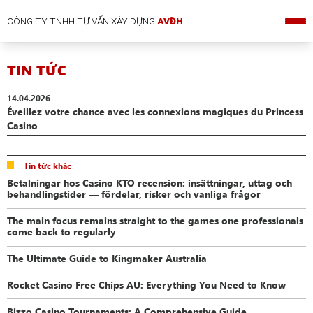
CÔNG TY TNHH TƯ VẤN XÂY DỰNG
AVĐH
TIN TỨC
14.04.2026
Éveillez votre chance avec les connexions magiques du Princess
Casino
Tin tức khác
Betalningar hos Casino KTO recension: insättningar, uttag och
behandlingstider — fördelar, risker och vanliga frågor
The main focus remains straight to the games one professionals
come back to regularly
The Ultimate Guide to Kingmaker Australia
Rocket Casino Free Chips AU: Everything You Need to Know
Bizzo Casino Tournaments: A Comprehensive Guide