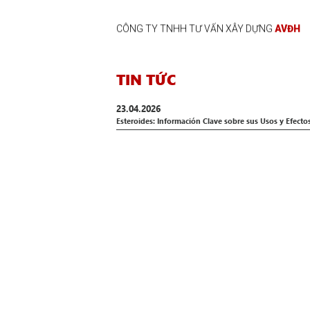
CÔNG TY TNHH TƯ VẤN XÂY DỰNG
AVĐH
TIN TỨC
23.04.2026
Esteroides: Información Clave sobre sus Usos y Efecto