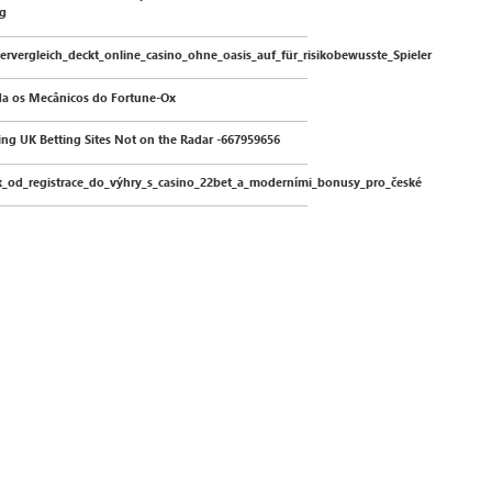
g
ervergleich_deckt_online_casino_ohne_oasis_auf_für_risikobewusste_Spieler
a os Mecânicos do Fortune-Ox
ing UK Betting Sites Not on the Radar -667959656
k_od_registrace_do_výhry_s_casino_22bet_a_moderními_bonusy_pro_české