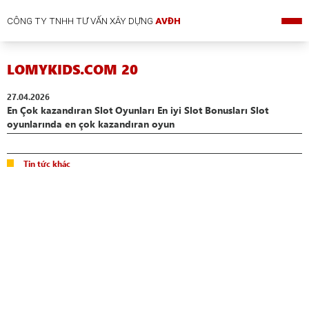
CÔNG TY TNHH TƯ VẤN XÂY DỰNG
AVĐH
LOMYKIDS.COM 20
27.04.2026
En Çok kazandıran Slot Oyunları En iyi Slot Bonusları Slot
oyunlarında en çok kazandıran oyun
Tin tức khác