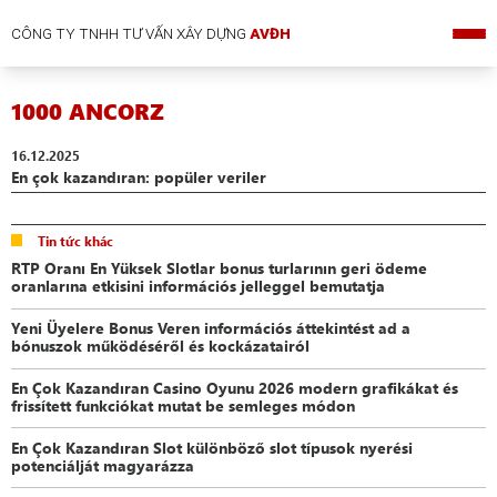
CÔNG TY TNHH TƯ VẤN XÂY DỰNG
AVĐH
1000 ANCORZ
16.12.2025
En çok kazandıran: popüler veriler
Tin tức khác
RTP Oranı En Yüksek Slotlar bonus turlarının geri ödeme
oranlarına etkisini információs jelleggel bemutatja
Yeni Üyelere Bonus Veren információs áttekintést ad a
bónuszok működéséről és kockázatairól
En Çok Kazandıran Casino Oyunu 2026 modern grafikákat és
frissített funkciókat mutat be semleges módon
En Çok Kazandıran Slot különböző slot típusok nyerési
potenciálját magyarázza