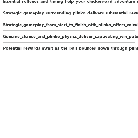
Essential_reflexes_and_timing_help_your_chickenroad_adventure_
Strategic_gameplay_surrounding_plinko_delivers_substantial_rewa
Strategic_gameplay_from_start_to_finish_with_plinko_offers_calcu
Genuine_chance_and_plinko_physics_deliver_captivating_win_pote
Potential_rewards_await_as_the_ball_bounces_down_through_plin