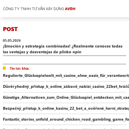
CÔNG TY TNHH TƯ VẤN XÂY DỰNG
AVĐH
POST
05.05.2026
¡Emoción y estrategia combinadas! ¿Realmente conoces todas
las ventajas y desventajas de plinko opin
Tin tức khác
Regulierte_Glücksspielwelt_mit_casino_ohne_oasis_für_verantwo
Důvěryhodný_přístup_k_online_zábavě_nabízí_casino_22bet_hrá
Günstige_Alternativen_zum_Online_Glücksspiel_entdecken_mit_cas
Bezpečný_přístup_k_online_kasinu_22_bet_a_ověřené_herní_strate
Fantastic_stories_unfold_around_chicken_road_gambling_game_fo