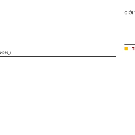
GIỚI
T
34259_1