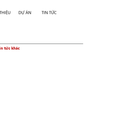
 THIỆU
DỰ ÁN
TIN TỨC
in tức khác