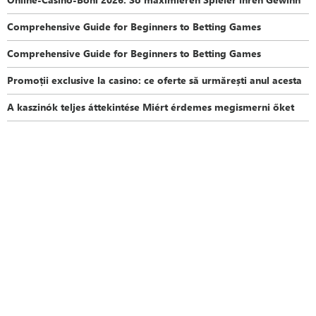
Comprehensive Guide for Beginners to Betting Games
Comprehensive Guide for Beginners to Betting Games
Promoții exclusive la casino: ce oferte să urmărești anul acesta
A kaszinók teljes áttekintése Miért érdemes megismerni őket