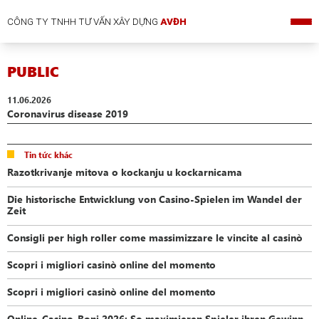
CÔNG TY TNHH TƯ VẤN XÂY DỰNG
AVĐH
PUBLIC
11.06.2026
Coronavirus disease 2019
Tin tức khác
Razotkrivanje mitova o kockanju u kockarnicama
Die historische Entwicklung von Casino-Spielen im Wandel der
Zeit
Consigli per high roller come massimizzare le vincite al casinò
Scopri i migliori casinò online del momento
Scopri i migliori casinò online del momento
Online-Casino-Boni 2026: So maximieren Spieler ihren Gewinn