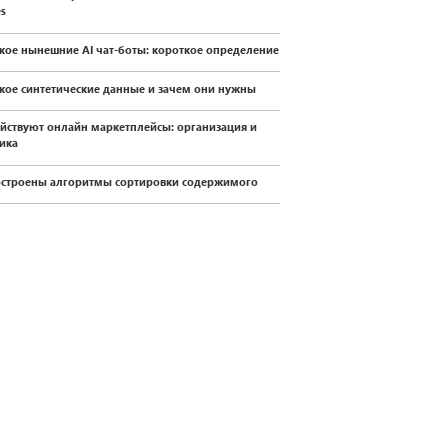
es
акое нынешние AI чат-боты: короткое определение
акое синтетические данные и зачем они нужны
ействуют онлайн маркетплейсы: организация и
ика
остроены алгоритмы сортировки содержимого