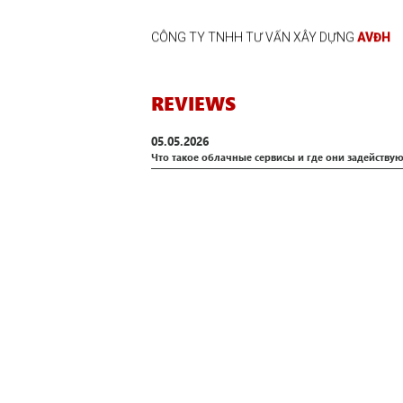
CÔNG TY TNHH TƯ VẤN XÂY DỰNG
AVĐH
REVIEWS
05.05.2026
Что такое облачные сервисы и где они задействую