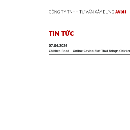
CÔNG TY TNHH TƯ VẤN XÂY DỰNG
AVĐH
TIN TỨC
07.04.2026
Chicken Road – Online Casino Slot That Brings Chicke