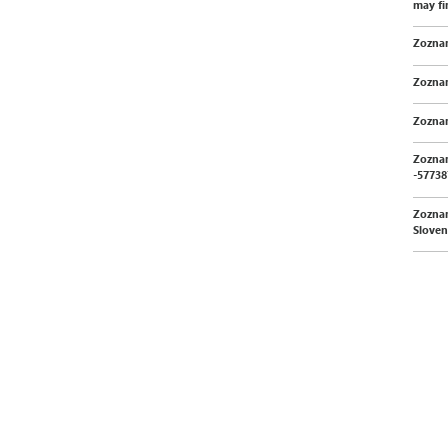
may fi
Zoznam
Zoznam
Zoznam
Zoznam
-57738
Zoznam
Slove