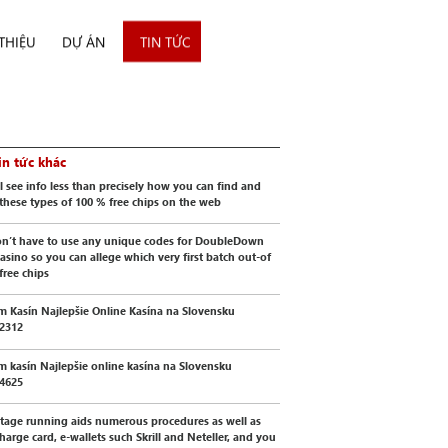
 THIỆU
DỰ ÁN
TIN TỨC
in tức khác
l see info less than precisely how you can find and
 these types of 100 % free chips on the web
n’t have to use any unique codes for DoubleDown
casino so you can allege which very first batch out-of
free chips
 Kasín Najlepšie Online Kasína na Slovensku
2312
 kasín Najlepšie online kasína na Slovensku
4625
tage running aids numerous procedures as well as
Charge card, e-wallets such Skrill and Neteller, and you