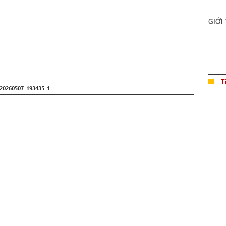
GIỚI
T
_20260507_193435_1