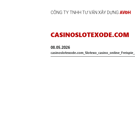
CÔNG TY TNHH TƯ VẤN XÂY DỰNG
AVĐH
CASINOSLOTEXODE.COM
08.05.2026
casinoslotexode.com_Slotexo_casino_online_Freispie