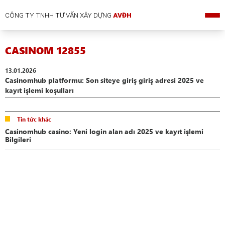
CÔNG TY TNHH TƯ VẤN XÂY DỰNG
AVĐH
CASINOM 12855
13.01.2026
Casinomhub platformu: Son siteye giriş giriş adresi 2025 ve
kayıt işlemi koşulları
Tin tức khác
Casinomhub casino: Yeni login alan adı 2025 ve kayıt işlemi
Bilgileri