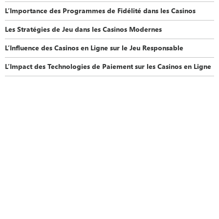
L’Importance des Programmes de Fidélité dans les Casinos
Les Stratégies de Jeu dans les Casinos Modernes
L’Influence des Casinos en Ligne sur le Jeu Responsable
L’Impact des Technologies de Paiement sur les Casinos en Ligne