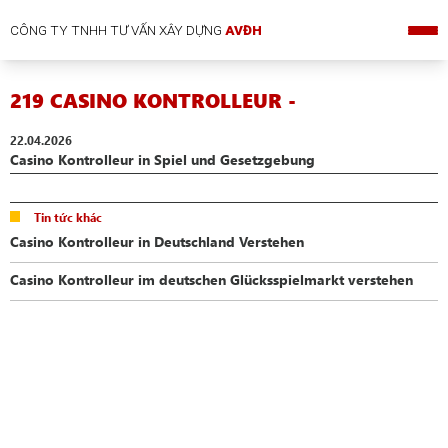
CÔNG TY TNHH TƯ VẤN XÂY DỰNG
AVĐH
219 CASINO KONTROLLEUR -
22.04.2026
Casino Kontrolleur in Spiel und Gesetzgebung
Tin tức khác
Casino Kontrolleur in Deutschland Verstehen
Casino Kontrolleur im deutschen Glücksspielmarkt verstehen