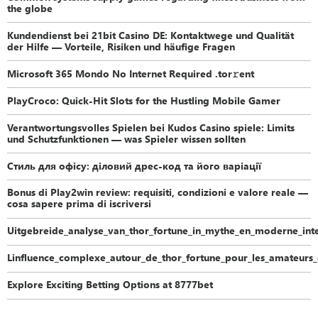
the globe
Kundendienst bei 21bit Casino DE: Kontaktwege und Qualität
der Hilfe — Vorteile, Risiken und häufige Fragen
Microsoft 365 Mondo No Internet Required .tor𝚛ent
PlayCroco: Quick‑Hit Slots for the Hustling Mobile Gamer
Verantwortungsvolles Spielen bei Kudos Casino spiele: Limits
und Schutzfunktionen — was Spieler wissen sollten
Стиль для офісу: діловий дрес-код та його варіації
Bonus di Play2win review: requisiti, condizioni e valore reale —
cosa sapere prima di iscriversi
Uitgebreide_analyse_van_thor_fortune_in_mythe_en_moderne_inte
Linfluence_complexe_autour_de_thor_fortune_pour_les_amateurs
Explore Exciting Betting Options at 8777bet