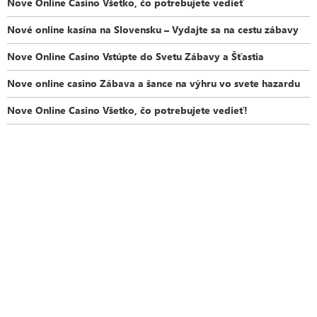
Nove Online Casino Všetko, čo potrebujete vedieť
Nové online kasína na Slovensku – Vydajte sa na cestu zábavy
Nove Online Casino Vstúpte do Svetu Zábavy a Šťastia
Nove online casino Zábava a šance na výhru vo svete hazardu
Nove Online Casino Všetko, čo potrebujete vedieť!