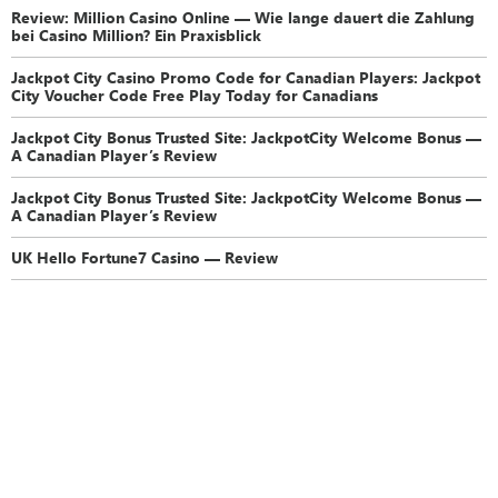
Review: Million Casino Online — Wie lange dauert die Zahlung
bei Casino Million? Ein Praxisblick
Jackpot City Casino Promo Code for Canadian Players: Jackpot
City Voucher Code Free Play Today for Canadians
Jackpot City Bonus Trusted Site: JackpotCity Welcome Bonus —
A Canadian Player’s Review
Jackpot City Bonus Trusted Site: JackpotCity Welcome Bonus —
A Canadian Player’s Review
UK Hello Fortune7 Casino — Review