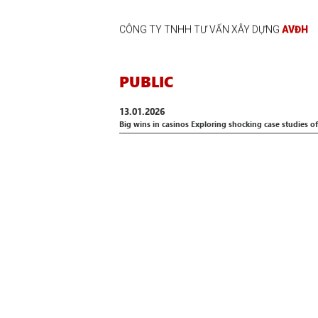
CÔNG TY TNHH TƯ VẤN XÂY DỰNG
AVĐH
PUBLIC
13.01.2026
Big wins in casinos Exploring shocking case studies of