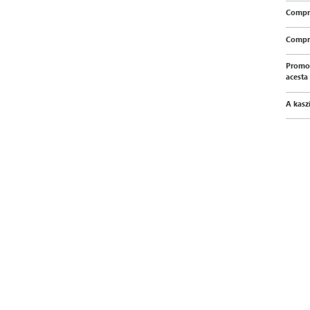
Compre
Compre
Promoț
acesta
A kasz