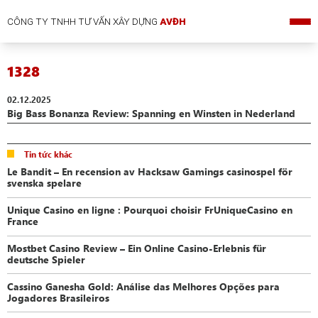
CÔNG TY TNHH TƯ VẤN XÂY DỰNG
AVĐH
1328
02.12.2025
Big Bass Bonanza Review: Spanning en Winsten in Nederland
Tin tức khác
Le Bandit – En recension av Hacksaw Gamings casinospel för
svenska spelare
Unique Casino en ligne : Pourquoi choisir FrUniqueCasino en
France
Mostbet Casino Review – Ein Online Casino-Erlebnis für
deutsche Spieler
Cassino Ganesha Gold: Análise das Melhores Opções para
Jogadores Brasileiros