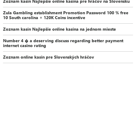
Zoznam kasín Najlepšie online kasína pre hráčov na Slovensku
Zula Gambling establishment Promotion Password 100 % free
10 South carolina + 120K Coins incentive
Zoznam kasín Najlepšie online kasína na jednom mieste
Number 4 � a deserving discuss regarding better payment
internet casino rating
Zoznam online kasín pre Slovenských hráčov