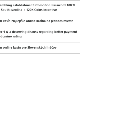
ambling establishment Promotion Password 100 %
0 South carolina + 120K Coins incentive
 kasín Najlepšie online kasína na jednom mieste
 4 � a deserving discuss regarding better payment
et casino rating
 online kasín pre Slovenských hráčov