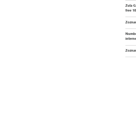
Zula G
free 1
Zoznam
Number
intern
Zoznam