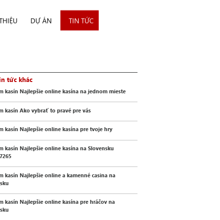
 THIỆU
DỰ ÁN
TIN TỨC
in tức khác
 kasín Najlepšie online kasína na jednom mieste
 kasín Ako vybrať to pravé pre vás
 kasín Najlepšie online kasína pre tvoje hry
 kasín Najlepšie online kasína na Slovensku
7265
 kasín Najlepšie online a kamenné casina na
nsku
 kasín Najlepšie online kasína pre hráčov na
nsku