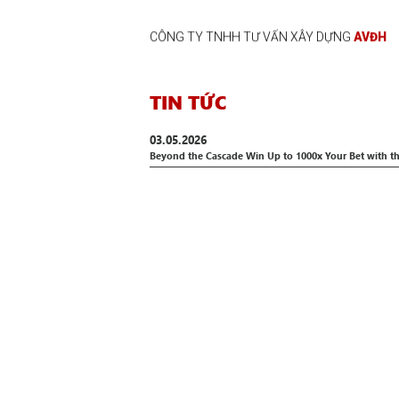
CÔNG TY TNHH TƯ VẤN XÂY DỰNG
AVĐH
TIN TỨC
03.05.2026
Beyond the Cascade Win Up to 1000x Your Bet with t