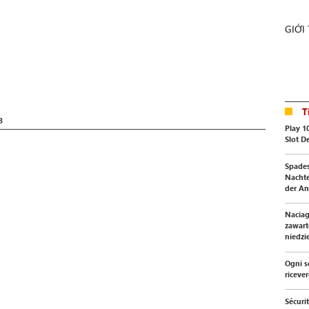
GIỚI
T
3
Play 1
Slot D
Spades
Nachte
der A
Naciag
zawart
niedzi
Ogni se
ricever
Sécuri