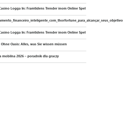
Casino Logga In: Framtidens Trender inom Online Spel
amento_financeiro_inteligente_com_thorfortune_para_alcançar_seus_objetivo
Casino Logga In: Framtidens Trender inom Online Spel
 Ohne Oasis: Alles, was Sie wissen müssen
a mobilna 2026 – poradnik dla graczy