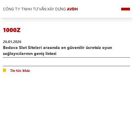
CÔNG TY TNHH TƯ VẤN XÂY DỰNG
AVĐH
1000Z
26.01.2026
Bedava Slot Siteleri arasında en güvenilir ücretsiz oyun
sağlayıcılarının geniş listesi
Tin tức khác