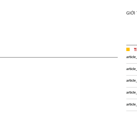
GIỚI
T
article
article
article
article
article