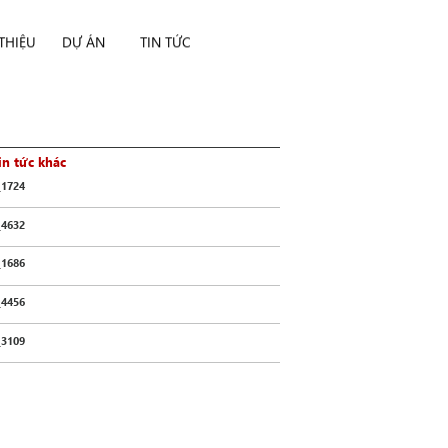
 THIỆU
DỰ ÁN
TIN TỨC
in tức khác
_1724
_4632
_1686
_4456
_3109