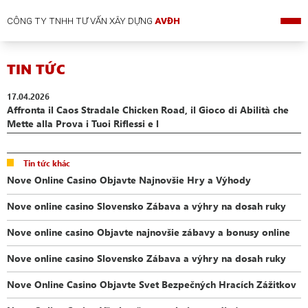
CÔNG TY TNHH TƯ VẤN XÂY DỰNG
AVĐH
TIN TỨC
17.04.2026
Affronta il Caos Stradale Chicken Road, il Gioco di Abilità che
Mette alla Prova i Tuoi Riflessi e l
Tin tức khác
Nove Online Casino Objavte Najnovšie Hry a Výhody
Nove online casino Slovensko Zábava a výhry na dosah ruky
Nove online casino Objavte najnovšie zábavy a bonusy online
Nove online casino Slovensko Zábava a výhry na dosah ruky
Nove Online Casino Objavte Svet Bezpečných Hracích Zážitkov