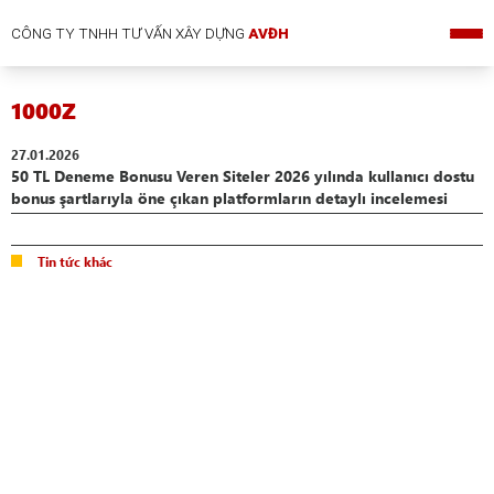
CÔNG TY TNHH TƯ VẤN XÂY DỰNG
AVĐH
1000Z
27.01.2026
50 TL Deneme Bonusu Veren Siteler 2026 yılında kullanıcı dostu
bonus şartlarıyla öne çıkan platformların detaylı incelemesi
Tin tức khác