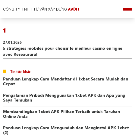
CÔNG TY TNHH TƯ VẤN XÂY DỰNG
AVĐH
1
27.01.2026
5 stratégies mobiles pour choisir le meilleur casino en ligne
avec Reseaurural
Tin tức khác
Panduan Lengkap Cara Mendaftar di 1xbet Secara Mudah dan
Cepat
Pengalaman Pribadi Menggunakan 1xbet APK dan Apa yang
Saya Temukan
Membandingkan 1xbet APK Pilihan Terbaik untuk Taruhan
Online Anda
Panduan Lengkap Cara Mengunduh dan Menginstal APK 1xbet
(2)