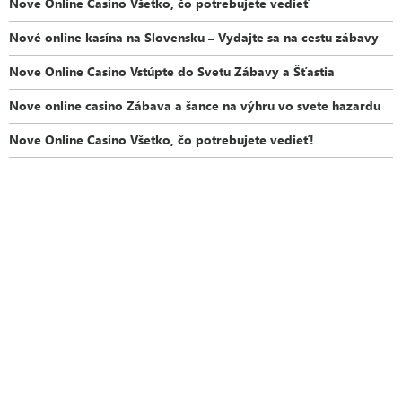
Nove Online Casino Všetko, čo potrebujete vedieť
Nové online kasína na Slovensku – Vydajte sa na cestu zábavy
Nove Online Casino Vstúpte do Svetu Zábavy a Šťastia
Nove online casino Zábava a šance na výhru vo svete hazardu
Nove Online Casino Všetko, čo potrebujete vedieť!