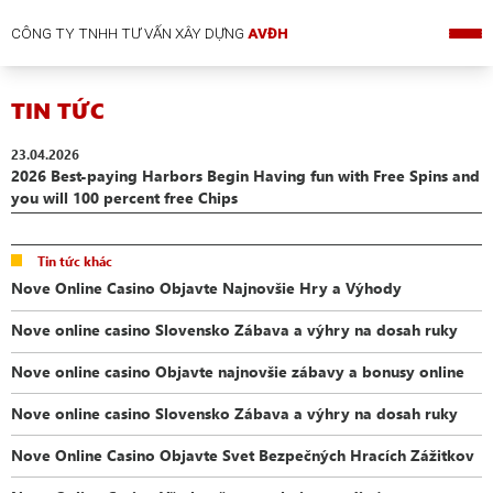
CÔNG TY TNHH TƯ VẤN XÂY DỰNG
AVĐH
TIN TỨC
23.04.2026
2026 Best-paying Harbors Begin Having fun with Free Spins and
you will 100 percent free Chips
Tin tức khác
Nove Online Casino Objavte Najnovšie Hry a Výhody
Nove online casino Slovensko Zábava a výhry na dosah ruky
Nove online casino Objavte najnovšie zábavy a bonusy online
Nove online casino Slovensko Zábava a výhry na dosah ruky
Nove Online Casino Objavte Svet Bezpečných Hracích Zážitkov